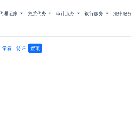
代理记账
资质代办
审计服务
银行服务
法律服
常看
待评
置顶