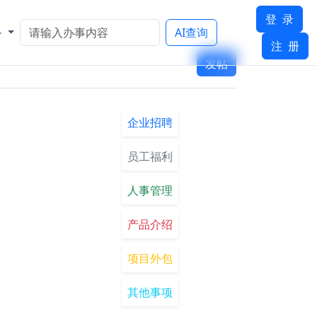
登 录
务
AI查询
注 册
发帖
企业招聘
员工福利
人事管理
产品介绍
项目外包
其他事项