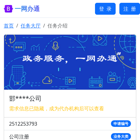
一网办通
登 录
注 册
首页
任务大厅
任务介绍
邯****公司
需求信息已隐藏，成为代办机构后可以查看
2512253793
申请编号
公司注册
业务大类